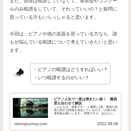
また、普段は暗譜していなくて、発表会やコンクー
ルのみ暗譜をしていて、それっていいの？と疑問に
思っている方もいらっしゃると思います。
今回は、ピアノや他の楽器を習っている方なら、誰
もが悩んでいる暗譜について考えていきたいと思い
ます。
・ピアノの暗譜はどうすればいい？
・いつ暗譜するのがいい？
ピアノ人生で一度は弾きたい曲！ 難易
度も合わせて解説
こんにちは、音葉です。 １週間に1度、最新の音
楽に関する情報を発信しているので、LINEの友
達登録お願いします。 突然ですが、あなたに
は、絶対人生でこれだけは弾けるようになりた
い！と思う曲はありますか？ どれだけ難しく
otonojourney.com
2022.09.08
て、10000時間くら...