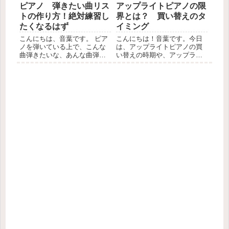
ピアノ 弾きたい曲リス
アップライトピアノの限
トの作り方！絶対練習し
界とは？ 買い替えのタ
たくなるはず
イミング
こんにちは、音葉です。 ピア
こんにちは！音葉です。今日
ノを弾いている上で、こんな
は、アップライトピアノの買
曲弾きたいな、あんな曲弾い
い替えの時期や、アップライ
てみたいな、という思いは誰
トピアノで満足できるかにつ
にもあるのではないでしょう
いてお話したいと思います。
か？？ 私も、そのうちの一人
この記事は以下のお悩みを解
で、毎年、手帳の今年の夢を
決します。 ・そろそろアップ
書く欄は、ピアノのあの曲、
ライトピアノを買い替えたい
こんな曲を弾きたい、ばかり
・アップライトの限界って
で...
ど...