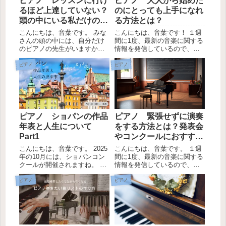
ピアノ レッスンに行け
ピアノ 大人から始めた
るほど上達していない？
のにとっても上手になれ
頭の中にいる私だけの先
る方法とは？
生
こんにちは、音葉です。 みな
こんにちは、音葉です！ １週
さんの頭の中には、自分だけ
間に1度、最新の音楽に関する
のピアノの先生がいますか。
情報を発信しているので、
また、ピアノのレッスンに行
LINEの友達登録お願いしま
けるほど上達していないから
す。 みなさんは、大人からピ
ピアノ
ピアノ
行きたくないな、そう思うこ
アノを始めたり、中学生や高
とはありませんか？ 私の頭の
校生からピアノを始めたりす
中には、ピアノの先生も人生
ると、小さい頃から習ってい
の先生もいろんな先生がい
る子たちほど上手になれな
て...
い...
ピアノ ショパンの作品
ピアノ 緊張せずに演奏
年表と人生について
をする方法とは？発表会
Part1
やコンクールにおすす
め！
こんにちは、音葉です。 2025
こんにちは、音葉です。 １週
年の10月には、ショパンコン
間に1度、最新の音楽に関する
クールが開催されますね。 少
情報を発信しているので、
しでもショパンへの理解を深
LINEの友達登録お願いしま
めるために、私が以前作った
す。 ピアノの発表会やコンク
ピアノ
ピアノ
ショパンの年表をここに写し
ール、ストリートピアノなど
てみたいと思います。 実際
人前でピアノを演奏する機会
は、ノートを４分割して、左
はたくさんあります。 みなさ
端に年、作品、ショパン...
んは、緊張しますか？ 私...