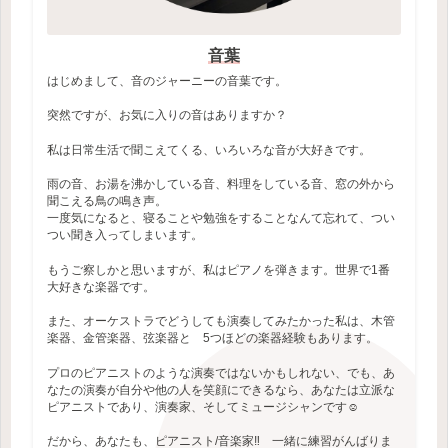
音葉
はじめまして、音のジャーニーの音葉です。
突然ですが、お気に入りの音はありますか？
私は日常生活で聞こえてくる、いろいろな音が大好きです。
雨の音、お湯を沸かしている音、料理をしている音、窓の外から
聞こえる鳥の鳴き声。
一度気になると、寝ることや勉強をすることなんて忘れて、つい
つい聞き入ってしまいます。
もうご察しかと思いますが、私はピアノを弾きます。世界で1番
大好きな楽器です。
また、オーケストラでどうしても演奏してみたかった私は、木管
楽器、金管楽器、弦楽器と 5つほどの楽器経験もあります。
プロのピアニストのような演奏ではないかもしれない、でも、あ
なたの演奏が自分や他の人を笑顔にできるなら、あなたは立派な
ピアニストであり、演奏家、そしてミュージシャンです☺️
だから、あなたも、ピアニスト/音楽家‼️ 一緒に練習がんばりま