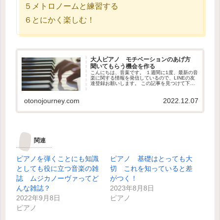
５メトロノームと練習する
６とにかく楽しむ！
大人ピアノ モチベーションのあげ方
聞いてもらう機会を作る
こんにちは、音葉です。 １週間に1度、最新の音
楽に関する情報を発信しているので、LINEの友
達登録お願いします。 この記事を見つけて下さ
った方は、大人からピアノを習い始めた、また
は再開された方だと思います。 モチベーション
otonojourney.com
2022.12.07
を常に持ちながらピ...
関連
ピアノを弾くことにも知識
ピアノ 基礎はとっても大
としても役に立つ音楽の雑
切 これを知っていると差
誌 ムジカノーヴァってど
がつく！
んな雑誌？
2023年8月8日
2022年9月8日
ピアノ
ピアノ