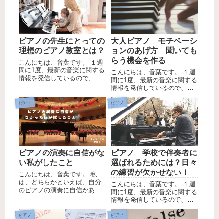
ピアノの先生にとっての
大人ピアノ モチベーシ
理想のピアノ教室とは？
ョンのあげ方 聞いても
らう機会を作る
こんにちは、音葉です。 １週
間に1度、最新の音楽に関する
こんにちは、音葉です。 １週
情報を発信しているので、
間に1度、最新の音楽に関する
LINEの友達登録お願いしま
情報を発信しているので、
す。 私たち、ピアノを習う側
LINEの友達登録お願いしま
にとっての、理想のピアノ教
す。 この記事を見つけて下さ
ピアノ
ピアノ
室、ってあると思います。 例
った方は、大人からピアノを
えば、先生が優しい、好きな
習い始めた、または再開され
曲を弾かせてくれる、オリ...
た方だと思います。 モチベー
ションを常に持ちながらピ...
ピアノの演奏に自信がな
ピアノ 学校で伴奏者に
い私がしたこと
選ばれるためには？日々
の練習が欠かせない！
こんにちは、音葉です。 私
は、どちらかといえば、自分
こんにちは、音葉です。 １週
のピアノの演奏に自信があり
間に1度、最新の音楽に関する
ません。 他の楽器も経験があ
情報を発信しているので、
り、謎に満ちた自信がある楽
LINEの友達登録お願いしま
器と自信のない楽器に分かれ
す。 そろそろ卒業式などに向
ピアノ
ピアノ