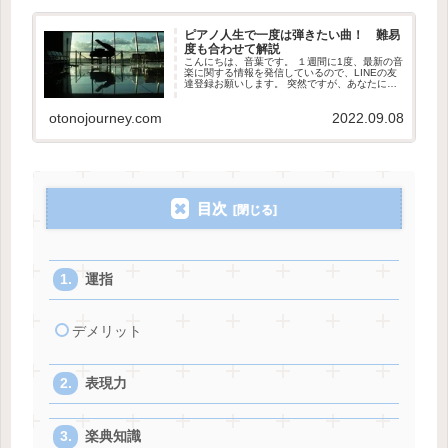
ピアノ人生で一度は弾きたい曲！ 難易
度も合わせて解説
こんにちは、音葉です。 １週間に1度、最新の音
楽に関する情報を発信しているので、LINEの友
達登録お願いします。 突然ですが、あなたに
は、絶対人生でこれだけは弾けるようになりた
い！と思う曲はありますか？ どれだけ難しく
otonojourney.com
2022.09.08
て、10000時間くら...
目次
運指
デメリット
表現力
楽典知識