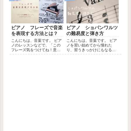
ます。 自信がある楽器は、学
けて、学校でもピアノ伴奏の
校でもみんなの前で演奏した
オーディションがあったり、
り、その楽器専攻の子の前で
練習があったりする頃でしょ
堂...
うか？ また、合唱コンクー...
ピアノ フレーズで音楽
ピアノ ショパンワルツ
を表現する方法とは？
の難易度と弾き方
こんにちは、音葉です。 ピア
こんにちは、音葉です。 ピア
ノのレッスンなどで、「この
ノを習い始めてから憧れた
フレーズ気をつけてね！意識
り、習うきっかけにもなるシ
してね！」と言われることが
ョパンの曲。 ショパンを弾き
あると思いますが、音楽のフ
たいと思ったら、まずはワル
レーズとは一体、何のことで
ツからチャレンジすると思う
しょうか？ 私たちは普段会話
ので、ショパンワルツの難易
する時、抑揚をつけたり、単
度、そして弾き方についてみ
語と単語のあいだに間を開け
ていきたいと思います。 ショ
て...
パ...