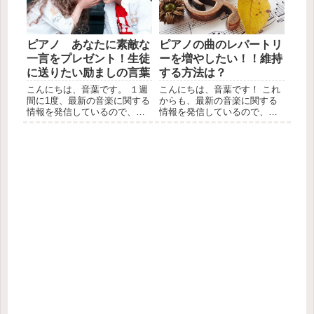
を聞いたことがあるかもしれ
一弾はこちら！ 第二弾はこち
ませんが、...
ら！ 第三弾はこちら！...
ピアノ あなたに素敵な
ピアノの曲のレパートリ
一言をプレゼント！生徒
ーを増やしたい！！維持
に送りたい励ましの言葉
する方法は？
こんにちは、音葉です。 １週
こんにちは、音葉です！ これ
間に1度、最新の音楽に関する
からも、最新の音楽に関する
情報を発信しているので、
情報を発信しているので、
LINEの友達登録お願いしま
LINEの友達登録お願いしま
す。 みなさんの周りには、ピ
す。 ピアノの曲のレパートリ
アノを励ましてくれる人、応
ーを増やしたいなぁ、そう思
援してくれる人がいますか？
ったことはありませんか？ ま
この間、私のインスタグラム
た、他の人はどのくらいのレ
のストーリーに、幻想即興...
パートリーを持っているの
だ...