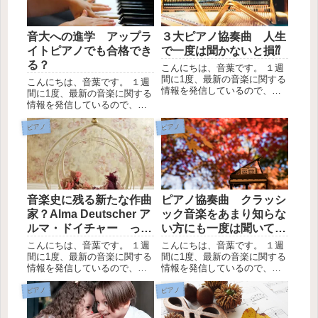
音大への進学 アップラ
３大ピアノ協奏曲 人生
イトピアノでも合格でき
で一度は聞かないと損⁇
る？
こんにちは、音葉です。 １週
間に1度、最新の音楽に関する
こんにちは、音葉です。 １週
情報を発信しているので、
間に1度、最新の音楽に関する
LINEの友達登録お願いしま
情報を発信しているので、
す。 ところで、みなさんは、
LINEの友達登録お願いしま
「3大ピアノ協奏曲」という言
す。 音大への進学を考えた時
ピアノ
ピアノ
葉を聞いたことはあります
に、アップライトピアノでも
か？ Googleでピアノ協奏曲と
大丈夫かな？いずれはグラン
検索すると、おすす...
ドピアノを購入しないといけ
ないよね？ と不安になる方...
音楽史に残る新たな作曲
ピアノ協奏曲 クラッシ
家？Alma Deutscher ア
ック音楽をあまり知らな
ルマ・ドイチャー って
い方にも一度は聞いてほ
どんな人？
しいコンチェルト
こんにちは、音葉です。 １週
こんにちは、音葉です。 １週
間に1度、最新の音楽に関する
間に1度、最新の音楽に関する
情報を発信しているので、
情報を発信しているので、
LINEの友達登録お願いしま
LINEの友達登録お願いしま
す。 ところで、今回の本題
す。 ピアノ協奏曲シリーズ第
ピアノ
ピアノ
は、Alma Deutscher について
四弾、人生で一度は聞きたい
です。 どこかで一度はその名
ピアノコンチェルトです。 第