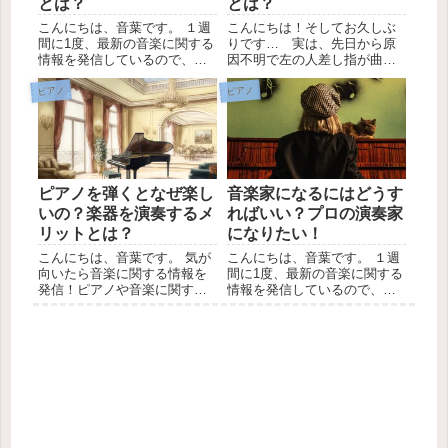
とは？
とは？
こんにちは、音葉です。 １週
こんにちは！そしてお久しぶ
間に1度、最新の音楽に関する
りです… 実は、先日から原
情報を発信しているので、
因不明で左の人差し指が曲が
LINEの友達登録お願いしま
らず、少しお休みさせていた
す。 ピアノを始めた方がまず
だいていました。今日、やっ
ピアノ
ピアノ
目指すのは、楽譜が読めるよ
との思いで整形に行ってきま
うになったり、正確なリズム
した。ピアノとオーボエをし
で演奏することだと思いま
ていることを伝えた瞬間、
す。 ピアノ以外のことでも
「使いすぎ。」と言われてう
そ...
れしいの...
ピアノを弾くとなぜ楽し
音楽家になるにはどうす
いの？楽器を演奏するメ
ればいい？プロの演奏家
リットとは？
になりたい！
こんにちは、音葉です。 気が
こんにちは、音葉です。 １週
向いたら音楽に関する情報を
間に1度、最新の音楽に関する
発信！ピアノや音楽に関する
情報を発信しているので、
ことなら、できるかぎり相談
LINEの友達登録お願いしま
に乗ります♬ みなさんは、ピ
す。 この記事に来てくださっ
アノや他の楽器を演奏すると
た方は、将来、音楽家になり
なぜ楽しく感じるのか考えた
たい方、音楽家という職業に
ことはありますか？ もしかす
興味がある方がほとんどだと
ると、音が大きいので家族
思います。 私も、音楽家を...
か...