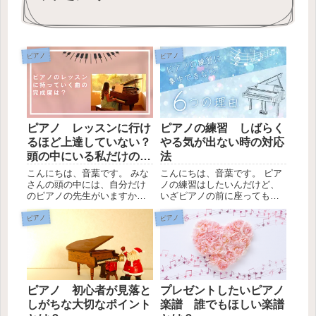
ピアノ
ピアノ
ピアノ レッスンに行け
ピアノの練習 しばらく
るほど上達していない？
やる気が出ない時の対応
頭の中にいる私だけの先
法
生
こんにちは、音葉です。 みな
こんにちは、音葉です。 ピア
さんの頭の中には、自分だけ
ノの練習はしたいんだけど、
のピアノの先生がいますか。
いざピアノの前に座っても、
また、ピアノのレッスンに行
なかなか思うようにピアノの
けるほど上達していないから
練習ができないな、集中でき
ピアノ
ピアノ
行きたくないな、そう思うこ
ないな、ということはありま
とはありませんか？ 私の頭の
せんか？ 私自身、最近、しば
中には、ピアノの先生も人生
らくピアノの練習のやる気が
の先生もいろんな先生がい
あまり出ないなと悩んでいる
て...
の...
ピアノ 初心者が見落と
プレゼントしたいピアノ
しがちな大切なポイント
楽譜 誰でもほしい楽譜