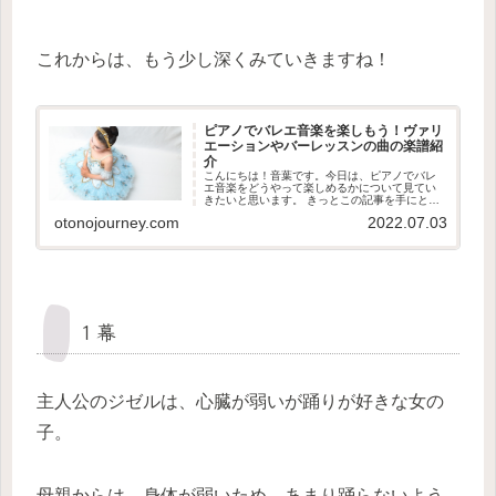
これからは、もう少し深くみていきますね！
ピアノでバレエ音楽を楽しもう！ヴァリ
エーションやバーレッスンの曲の楽譜紹
介
こんにちは！音葉です。今日は、ピアノでバレ
エ音楽をどうやって楽しめるかについて見てい
きたいと思います。 きっとこの記事を手にとっ
てくださった方の中には、バレエを習っている
otonojourney.com
2022.07.03
方や、バレエの音楽が好きな方が多いと思いま
す。バレエのことを何も知らな...
１幕
主人公のジゼルは、心臓が弱いが踊りが好きな女の
子。
母親からは、身体が弱いため、あまり踊らないよう