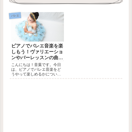
バレエ
ピアノでバレエ音楽を楽
しもう！ヴァリエーショ
ンやバーレッスンの曲の
楽譜紹介
こんにちは！音葉です。今日
は、ピアノでバレエ音楽をど
うやって楽しめるかについて
見ていきたいと思います。 き
っとこの記事を手にとってく
ださった方の中には、バレエ
を習っている方や、バレエの
音楽が好きな方が多いと思い
ます。バレエのことを何も知
らな...