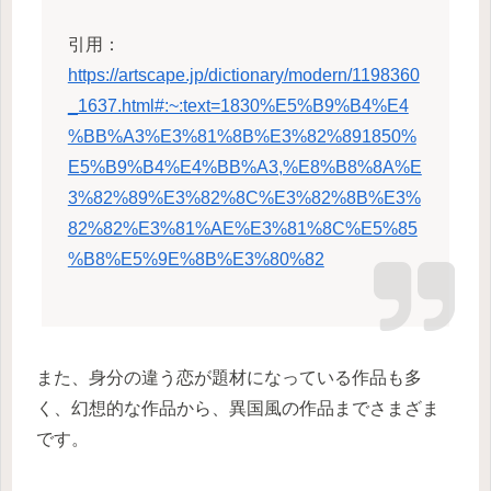
引用：
https://artscape.jp/dictionary/modern/1198360
_1637.html#:~:text=1830%E5%B9%B4%E4
%BB%A3%E3%81%8B%E3%82%891850%
E5%B9%B4%E4%BB%A3,%E8%B8%8A%E
3%82%89%E3%82%8C%E3%82%8B%E3%
82%82%E3%81%AE%E3%81%8C%E5%85
%B8%E5%9E%8B%E3%80%82
また、身分の違う恋が題材になっている作品も多
く、幻想的な作品から、異国風の作品までさまざま
です。